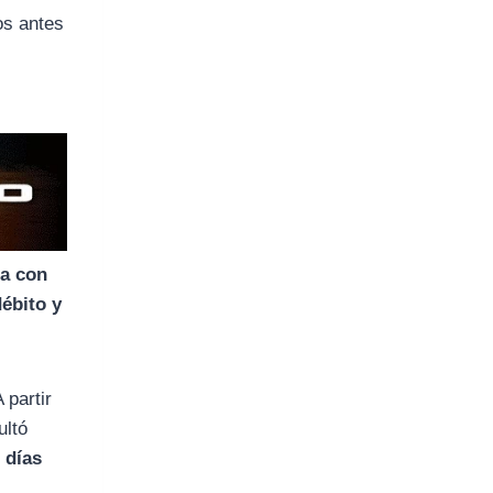
os antes
ga con
débito y
 partir
ultó
 días