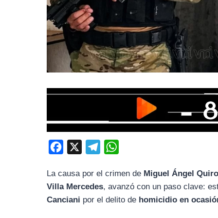
F
X
T
W
a
e
h
La causa por el crimen de
Miguel Ángel Quir
c
l
a
Villa Mercedes
, avanzó con un paso clave: es
e
e
t
Canciani
por el delito de
homicidio en ocasió
b
g
s