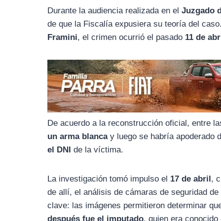
o
r
A
Durante la audiencia realizada en el
Juzgado d
o
a
p
de que la Fiscalía expusiera su teoría del caso
k
m
p
Framini
, el crimen ocurrió el pasado
11 de abr
De acuerdo a la reconstrucción oficial, entre l
un arma blanca
y luego se habría apoderado 
el DNI
de la víctima.
La investigación tomó impulso el
17 de abril
, 
de allí, el análisis de cámaras de seguridad de
clave: las imágenes permitieron determinar q
después fue el imputado
, quien era conocido