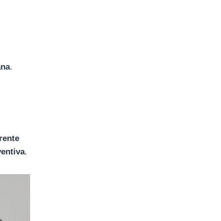
ana
.
s
erente
ventiva
.