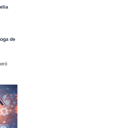
elia
roga de
neró