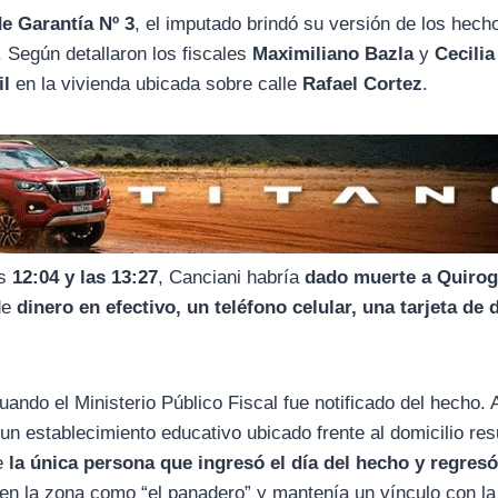
e Garantía Nº 3
, el imputado brindó su versión de los hech
. Según detallaron los fiscales
Maximiliano Bazla
y
Cecilia
il
en la vivienda ubicada sobre calle
Rafael Cortez
.
as
12:04 y las 13:27
, Canciani habría
dado muerte a Quiro
de
dinero en efectivo, un teléfono celular, una tarjeta de 
cuando el Ministerio Público Fiscal fue notificado del hecho. A
 un establecimiento educativo ubicado frente al domicilio res
ue
la única persona que ingresó el día del hecho y regresó
 en la zona como “el panadero” y mantenía un vínculo con la