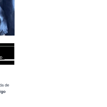
nda de
igo