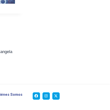
iangela
iénes Somos