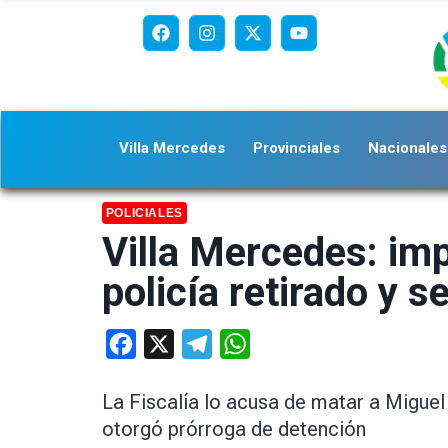
Villa Mercedes
Provinciales
Nacionales
POLICIALES
Villa Mercedes: imp
policía retirado y s
Facebook
X
Telegram
WhatsApp
La Fiscalía lo acusa de matar a Miguel
otorgó prórroga de detención