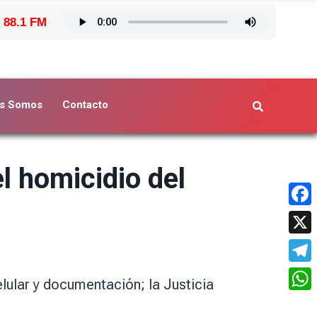
 88.1 FM
s Somos
Contacto
l homicidio del
Face
X
Tele
lular y documentación; la Justicia
What