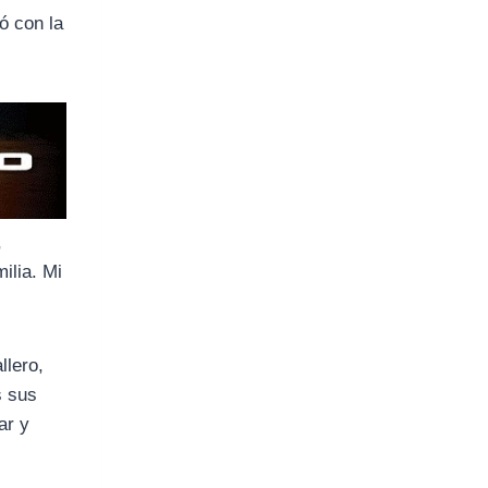
tó con la
,
ilia. Mi
llero,
s sus
ar y