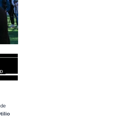
 de
tilio