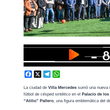
F
X
T
W
a
e
h
La ciudad de
Villa Mercedes
sumó una nueva in
c
l
a
fútbol de césped sintético en el
Palacio de lo
e
e
t
“Atilio” Pallero
, una figura emblemática del de
b
g
s