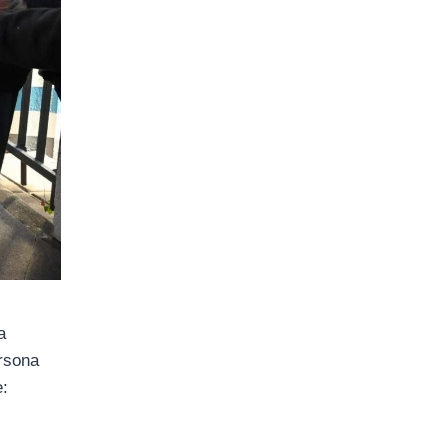
a
ersona
e: