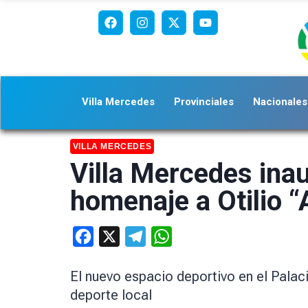
Villa Mercedes
Provinciales
Nacionales
VILLA MERCEDES
Villa Mercedes ina
homenaje a Otilio “A
Facebook
X
Telegram
WhatsApp
El nuevo espacio deportivo en el Palaci
deporte local