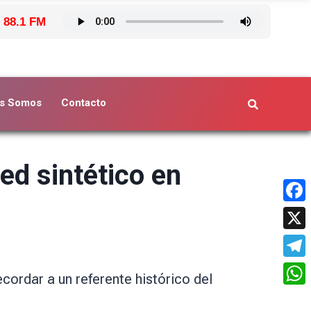
 88.1 FM
s Somos
Contacto
ed sintético en
Face
X
Tele
ecordar a un referente histórico del
What