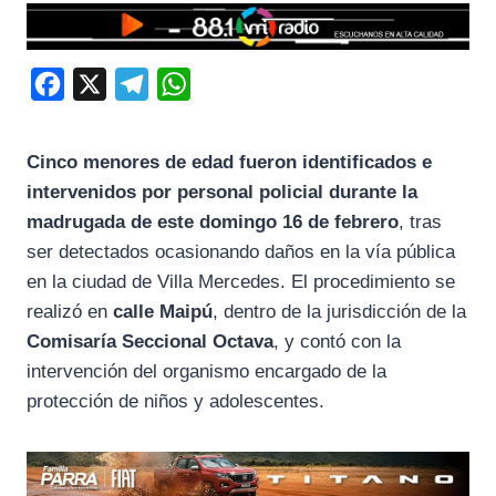
F
X
T
W
a
e
h
c
l
a
Cinco menores de edad fueron identificados e
e
e
t
intervenidos por personal policial durante la
b
g
s
madrugada de este domingo 16 de febrero
, tras
o
r
A
ser detectados ocasionando daños en la vía pública
en la ciudad de
Villa Mercedes
. El procedimiento se
o
a
p
realizó en
calle Maipú
, dentro de la jurisdicción de la
k
m
p
Comisaría Seccional Octava
, y contó con la
intervención del organismo encargado de la
protección de niños y adolescentes.