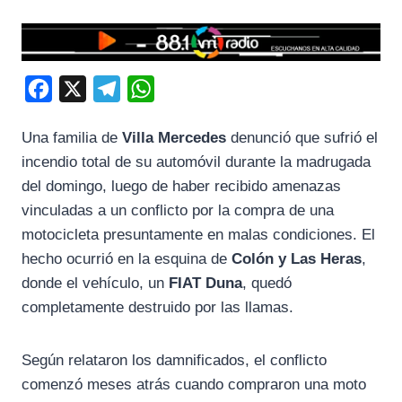
F
X
T
W
a
e
h
Una familia de
Villa Mercedes
denunció que sufrió el
c
l
a
incendio total de su automóvil durante la madrugada
e
e
t
del domingo, luego de haber recibido amenazas
b
g
s
vinculadas a un conflicto por la compra de una
o
r
A
motocicleta presuntamente en malas condiciones. El
o
a
p
hecho ocurrió en la esquina de
Colón y Las Heras
,
k
m
p
donde el vehículo, un
FIAT Duna
, quedó
completamente destruido por las llamas.
Según relataron los damnificados, el conflicto
comenzó meses atrás cuando compraron una moto