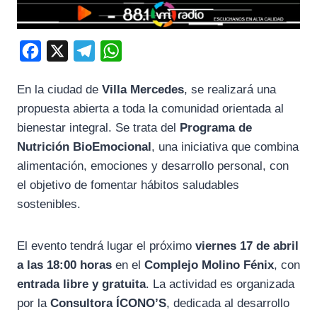
F
X
T
W
a
e
h
En la ciudad de
Villa Mercedes
, se realizará una
c
l
a
propuesta abierta a toda la comunidad orientada al
e
e
t
bienestar integral. Se trata del
Programa de
b
g
s
Nutrición BioEmocional
, una iniciativa que combina
o
r
A
alimentación, emociones y desarrollo personal, con
o
a
p
el objetivo de fomentar hábitos saludables
k
m
p
sostenibles.
El evento tendrá lugar el próximo
viernes 17 de abril
a las 18:00 horas
en el
Complejo Molino Fénix
, con
entrada libre y gratuita
. La actividad es organizada
por la
Consultora ÍCONO’S
, dedicada al desarrollo