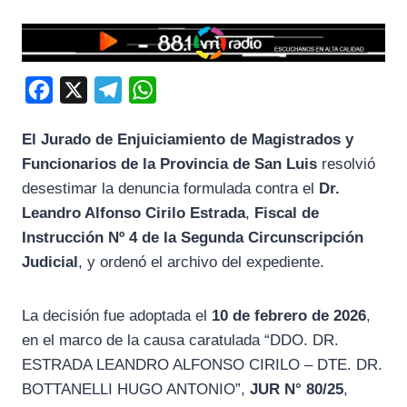
F
X
T
W
a
e
h
El Jurado de Enjuiciamiento de Magistrados y
c
l
a
Funcionarios de la Provincia de San Luis
resolvió
e
e
t
desestimar la denuncia formulada contra el
Dr.
b
g
s
Leandro Alfonso Cirilo Estrada
,
Fiscal de
o
r
A
Instrucción Nº 4 de la Segunda Circunscripción
o
a
p
Judicial
, y ordenó el archivo del expediente.
k
m
p
La decisión fue adoptada el
10 de febrero de 2026
,
en el marco de la causa caratulada “DDO. DR.
ESTRADA LEANDRO ALFONSO CIRILO – DTE. DR.
BOTTANELLI HUGO ANTONIO”,
JUR N° 80/25
,