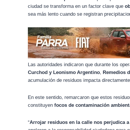
o
r
A
ciudad se transforma en un factor clave que
ob
o
a
p
sea más lento cuando se registran precipitaci
k
m
p
Las autoridades indicaron que durante los oper
Curchod y Leonismo Argentino
,
Remedios d
acumulación de residuos impacta directamente 
En este sentido, remarcaron que estos residu
constituyen
focos de contaminación ambient
“
Arrojar residuos en la calle nos perjudica 