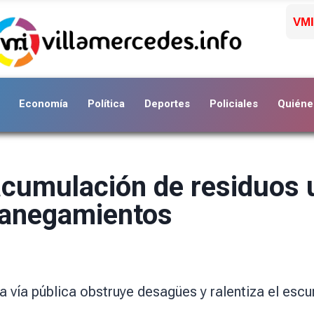
VMI
Economía
Política
Deportes
Policiales
Quiéne
 acumulación de residuos
a anegamientos
la vía pública obstruye desagües y ralentiza el esc