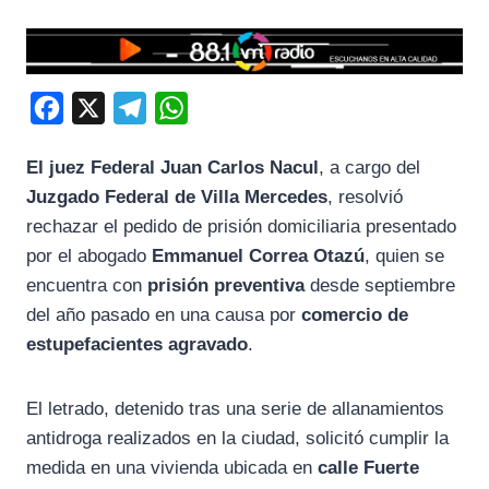
F
X
T
W
a
e
h
El juez Federal Juan Carlos Nacul
, a cargo del
c
l
a
Juzgado Federal de Villa Mercedes
, resolvió
e
e
t
rechazar el pedido de prisión domiciliaria presentado
b
g
s
por el abogado
Emmanuel Correa Otazú
, quien se
o
r
A
encuentra con
prisión preventiva
desde septiembre
o
a
p
del año pasado en una causa por
comercio de
k
m
p
estupefacientes agravado
.
El letrado, detenido tras una serie de allanamientos
antidroga realizados en la ciudad, solicitó cumplir la
medida en una vivienda ubicada en
calle Fuerte