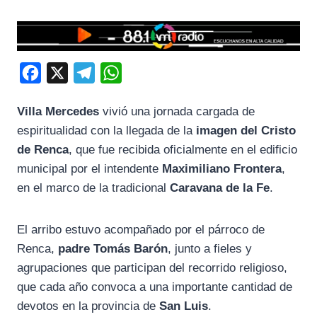
F
X
T
W
a
e
h
Villa Mercedes
vivió una jornada cargada de
c
l
a
espiritualidad con la llegada de la
imagen del Cristo
e
e
t
de Renca
, que fue recibida oficialmente en el edificio
b
g
s
municipal por el intendente
Maximiliano Frontera
,
o
r
A
en el marco de la tradicional
Caravana de la Fe
.
o
a
p
k
m
p
El arribo estuvo acompañado por el párroco de
Renca,
padre Tomás Barón
, junto a fieles y
agrupaciones que participan del recorrido religioso,
que cada año convoca a una importante cantidad de
devotos en la provincia de
San Luis
.