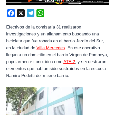
F
X
T
W
a
e
h
Efectivos de la comisaría 31 realizaron
c
l
a
investigaciones y un allanamiento buscando una
e
e
t
bicicleta que fue robada en el barrio Jardín del Sur,
b
g
s
en la ciudad de
Villa Mercedes
. En ese operativo
o
r
A
llegan a un domicilio en el barrio Virgen de Pompeya,
o
a
p
popularmente conocido como
ATE 2
, y secuestraron
k
m
p
elementos que habían sido sustraídos en la escuela
Ramiro Podetti del mismo barrio.