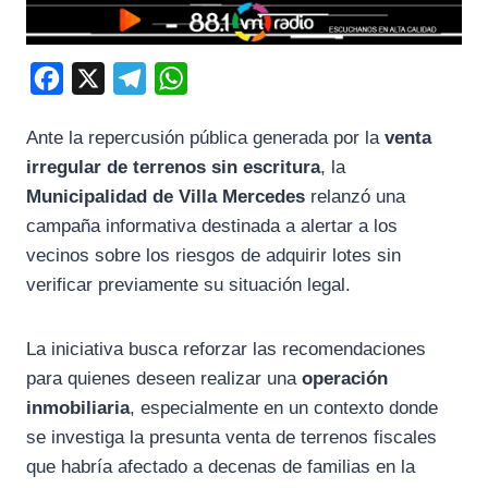
F
X
T
W
a
e
h
Ante la repercusión pública generada por la
venta
c
l
a
irregular de terrenos sin escritura
, la
e
e
t
Municipalidad de Villa Mercedes
relanzó una
b
g
s
campaña informativa destinada a alertar a los
o
r
A
vecinos sobre los riesgos de adquirir lotes sin
o
a
p
verificar previamente su situación legal.
k
m
p
La iniciativa busca reforzar las recomendaciones
para quienes deseen realizar una
operación
inmobiliaria
, especialmente en un contexto donde
se investiga la presunta venta de terrenos fiscales
que habría afectado a decenas de familias en la