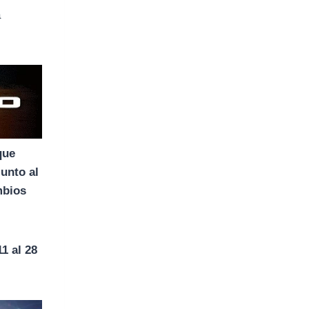
a
que
junto al
mbios
11 al 28