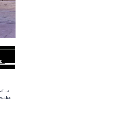
áfica
rvados