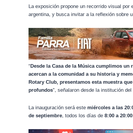
o
r
A
La exposición propone un recorrido visual por 
o
a
p
argentina, y busca invitar a la reflexión sobre
k
m
p
“
Desde la Casa de la Música cumplimos un r
acercan a la comunidad a su historia y memo
Rotary Club, presentamos esta muestra que 
profundos
”, señalaron desde la institución de
La inauguración será este
miércoles a las 20:
de septiembre
, todos los días de
8:00 a 20:00