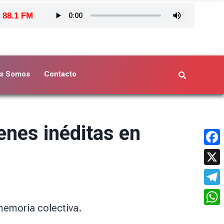
 88.1 FM
s Somos
Contacto
enes inéditas en
Face
X
Tele
 memoria colectiva.
What