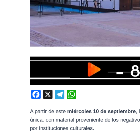
F
X
T
W
a
e
h
A partir de este
miércoles 10 de septiembre
,
c
l
a
única, con material proveniente de los negativ
e
e
t
por instituciones culturales.
b
g
s