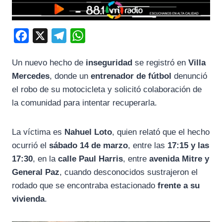
F
X
T
W
a
e
h
Un
nuevo
hecho
de
inseguridad
se
registró
en
Villa
c
l
a
Mercedes
,
donde
un
entrenador
de
fútbol
denunció
e
e
t
el
robo
de
su
motocicleta
y
solicitó
colaboración
de
b
g
s
la
comunidad
para
intentar
recuperarla.
o
r
A
o
a
p
La
víctima
es
Nahuel
Loto
,
quien
relató
que
el
hecho
k
m
p
ocurrió
el
sábado
14
de
marzo
,
entre
las
17:
15
y
las
17:
30
,
en
la
calle
Paul
Harris
,
entre
avenida
Mitre
y
General
Paz
,
cuando
desconocidos
sustrajeron
el
rodado
que
se
encontraba
estacionado
frente
a
su
vivienda
.