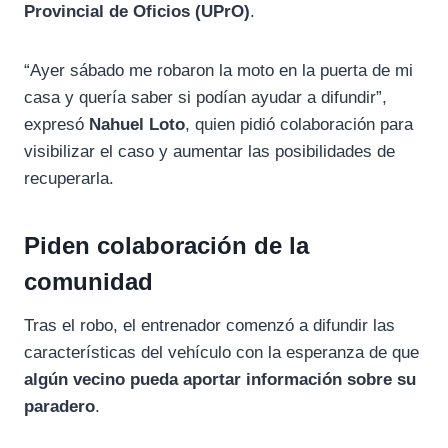
Provincial
de
Oficios (
UPrO)
.
“
Ayer
sábado
me
robaron
la
moto
en
la
puerta
de
mi
casa
y
quería
saber
si
podían
ayudar
a
difundir”,
expresó
Nahuel
Loto
,
quien
pidió
colaboración
para
visibilizar
el
caso
y
aumentar
las
posibilidades
de
recuperarla.
Piden
colaboración
de
la
comunidad
Tras
el
robo,
el
entrenador
comenzó
a
difundir
las
características
del
vehículo
con
la
esperanza
de
que
algún
vecino
pueda
aportar
información
sobre
su
paradero
.