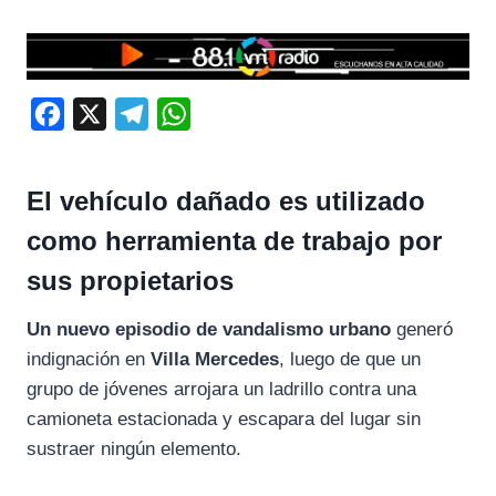
F
X
T
W
a
e
h
c
l
a
El vehículo dañado es utilizado
e
e
t
como herramienta de trabajo por
b
g
s
sus propietarios
o
r
A
o
a
p
Un nuevo episodio de vandalismo urbano
generó
k
m
p
indignación en
Villa Mercedes
, luego de que un
grupo de jóvenes arrojara un ladrillo contra una
camioneta estacionada y escapara del lugar sin
sustraer ningún elemento.