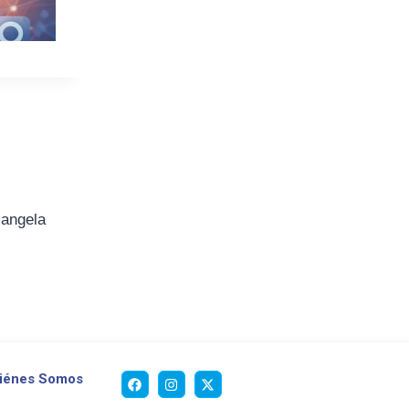
iangela
iénes Somos