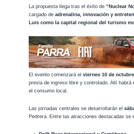
o
r
A
La propuesta llega tras el éxito de
“Nuclear No
o
a
p
cargado de
adrenalina, innovación y entrete
k
m
p
Luis como la capital regional del turismo m
El evento comenzará el
viernes 10 de octubr
previa de ingreso libre y controlado. Allí hab
el consumo local.
Las jornadas centrales se desarrollarán el
sáb
Pedrera. Entre las atracciones destacadas se 