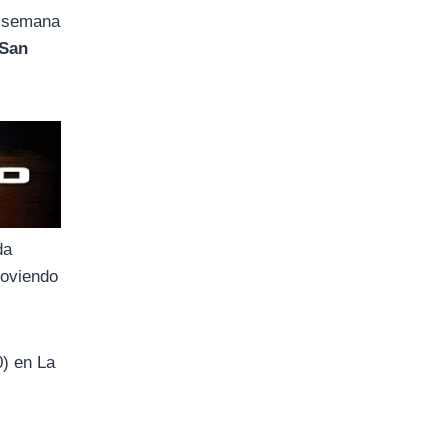
e semana
San
da
moviendo
0) en La