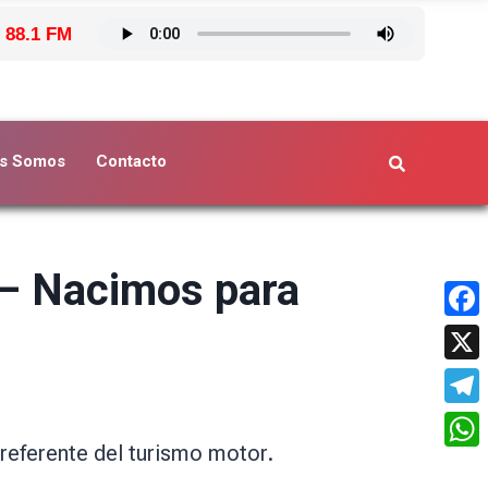
 88.1 FM
s Somos
Contacto
 – Nacimos para
Face
X
Tele
referente del turismo motor.
What