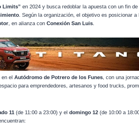
 Limits”
en 2024 y busca redoblar la apuesta con un fin d
nimiento
. Según la organización, el objetivo es posicionar a
otor
, en alianza con
Conexión San Luis
.
e
en el
Autódromo de Potrero de los Funes
, con una jorna
rá espacio para emprendedores, artesanos y food trucks, pro
ado 11
(de 11:00 a 23:00) y el
domingo 12
(de 10:00 a 18:0
encuentran: