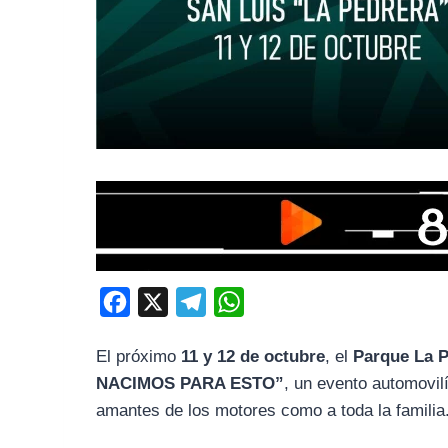
F
X
T
W
a
e
h
El próximo
11 y 12 de octubre
, el
Parque La 
c
l
a
NACIMOS PARA ESTO”
, un evento automovilí
e
e
t
amantes de los motores como a toda la familia
b
g
s