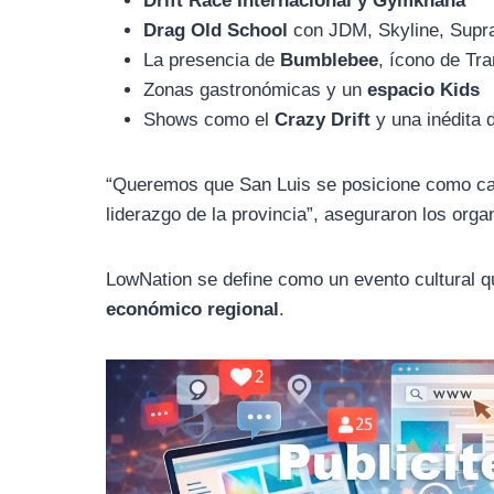
Drift Race Internacional y Gymkhana
Drag Old School
con JDM, Skyline, Supr
La presencia de
Bumblebee
, ícono de Tr
Zonas gastronómicas y un
espacio Kids
Shows como el
Crazy Drift
y una inédita
“Queremos que San Luis se posicione como capi
liderazgo de la provincia”, aseguraron los orga
LowNation se define como un evento cultural q
económico regional
.