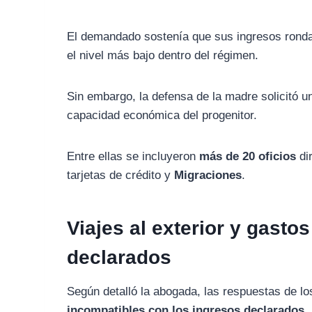
El
demandado
sostenía
que
sus
ingresos
rond
el
nivel
más
bajo
dentro
del
régimen.
Sin
embargo,
la
defensa
de
la
madre
solicitó
u
capacidad
económica
del
progenitor.
Entre
ellas
se
incluyeron
más
de
20
oficios
di
tarjetas
de
crédito
y
Migraciones
.
Viajes
al
exterior
y
gasto
declarados
Según
detalló
la
abogada,
las
respuestas
de
l
incompatibles
con
los
ingresos
declarados
.