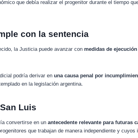
nómico
que
debía
realizar
el
progenitor
durante
el
tiempo
qu
mple
con
la
sentencia
ecido,
la
Justicia
puede
avanzar
con
medidas
de
ejecució
udicial
podría
derivar
en
una
causa
penal
por
incumplimie
templado
en
la
legislación
argentina.
n
San
Luis
ría
convertirse
en
un
antecedente
relevante
para
futuras
c
progenitores
que
trabajan
de
manera
independiente
y
cuyos