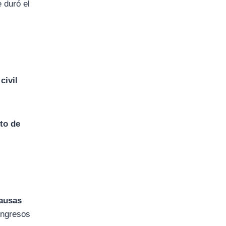
e
duró
el
n
civil
nto
de
ausas
ingresos