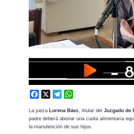
F
X
T
W
a
e
h
La
jueza
Lorena
Báez
,
titular
del
Juzgado
de
c
l
a
padre
deberá
abonar
una
cuota
alimentaria
equ
e
e
t
la
manutención
de
sus
hijos.
b
g
s