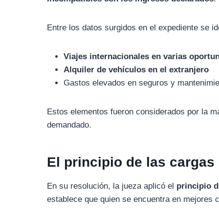
Entre
los
datos
surgidos
en
el
expediente
se
id
Viajes
internacionales
en
varias
oportu
Alquiler
de
vehículos
en
el
extranjero
Gastos
elevados
en
seguros
y
mantenimi
Estos
elementos
fueron
considerados
por
la
m
demandado.
El
principio
de
las
cargas
En
su
resolución,
la
jueza
aplicó
el
principio
establece
que
quien
se
encuentra
en
mejores