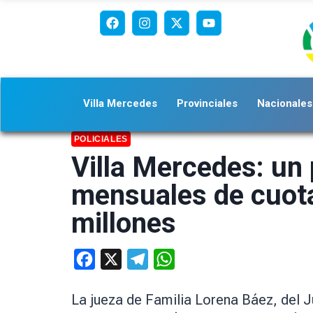
Villa Mercedes
Provinciales
Nacionales
POLICIALES
Villa Mercedes: un 
mensuales de cuota
millones
Facebook
X
Telegram
WhatsApp
La jueza de Familia Lorena Báez, del J