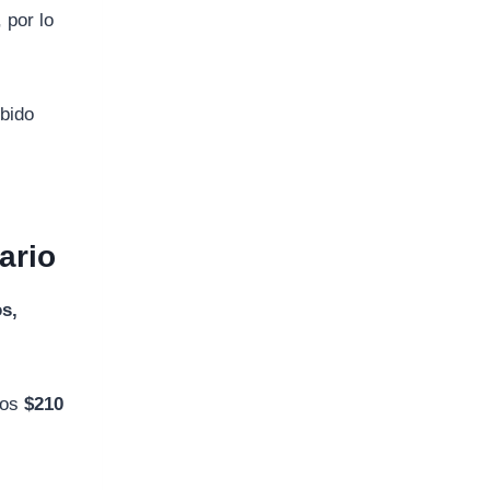
,
por
lo
bido
ario
s,
los
$
210