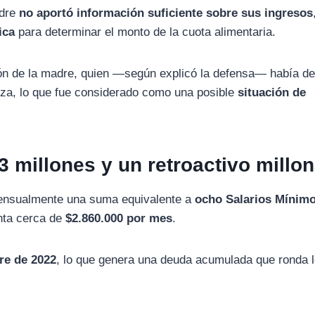
dre
no
aportó
información
suficiente
sobre
sus
ingresos
ica
para
determinar
el
monto
de
la
cuota
alimentaria.
ión
de
la
madre,
quien —
según
explicó
la
defensa—
había
de
nza,
lo
que
fue
considerado
como
una
posible
situación
de
3
millones
y
un
retroactivo
millon
ensualmente
una
suma
equivalente
a
ocho
Salarios
Mínimo
nta
cerca
de
$
2.860.000
por
mes
.
bre
de
2022
,
lo
que
genera
una
deuda
acumulada
que
ronda