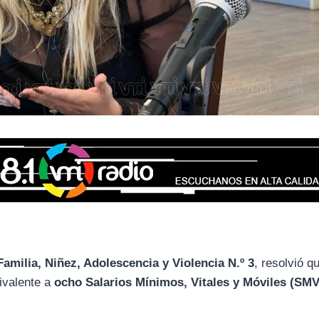
Familia,
Niñez,
Adolescencia
y
Violencia
N.
º
3
,
resolvió
q
ivalente
a
ocho
Salarios
Mínimos,
Vitales
y
Móviles (
SMV