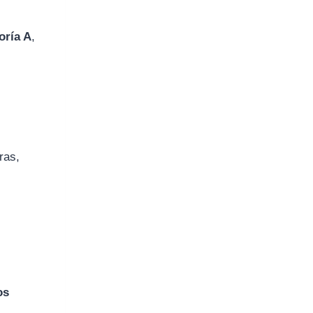
oría
A
,
ras,
os