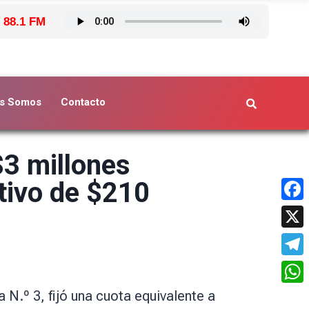
 88.1 FM
s Somos
Contacto
$3 millones
tivo de $210
Face
X
Tele
What
N.º 3, fijó una cuota equivalente a