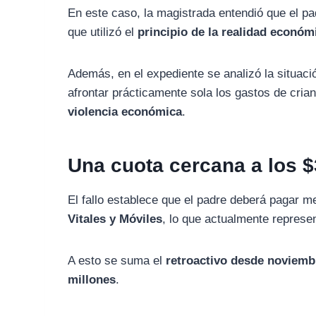
En
este
caso,
la
magistrada
entendió
que
el
pa
que
utilizó
el
principio
de
la
realidad
económ
Además,
en
el
expediente
se
analizó
la
situac
afrontar
prácticamente
sola
los
gastos
de
cria
violencia
económica
.
Una
cuota
cercana
a
los $
El
fallo
establece
que
el
padre
deberá
pagar
m
Vitales
y
Móviles
,
lo
que
actualmente
represe
A
esto
se
suma
el
retroactivo
desde
noviem
millones
.