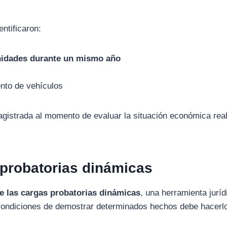
entificaron:
nidades
durante
un
mismo
año
ento
de
vehículos
agistrada
al
momento
de
evaluar
la
situación
económica
rea
probatorias
dinámicas
de
las
cargas
probatorias
dinámicas
,
una
herramienta
jurí
condiciones
de
demostrar
determinados
hechos
debe
hacerl