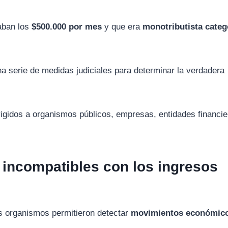
aban
los
$
500.000
por
mes
y
que
era
monotributista
categ
na
serie
de
medidas
judiciales
para
determinar
la
verdadera
rigidos
a
organismos
públicos,
empresas,
entidades
financie
s
incompatibles
con
los
ingresos
os
organismos
permitieron
detectar
movimientos
económic