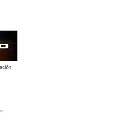
zación
ue
0