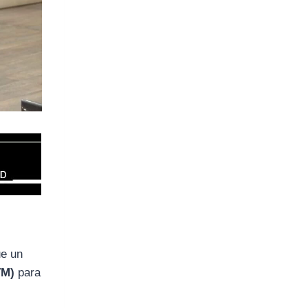
ue
un
M)
para