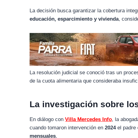
o
r
A
La
decisión
busca
garantizar
la
cobertura
integ
o
a
p
educación,
esparcimiento
y
vivienda
,
consid
k
m
p
La
resolución
judicial
se
conoció
tras
un
proce
de
la
cuota
alimentaria
que
consideraba
insufic
La
investigación
sobre
lo
En
diálogo
con
Villa
Mercedes
Info
,
la
aboga
cuando
tomaron
intervención
en
2024
el
padre
mensuales
.