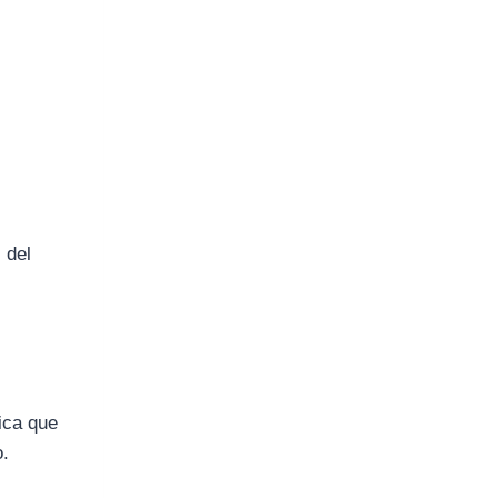
l
del
dica
que
o.