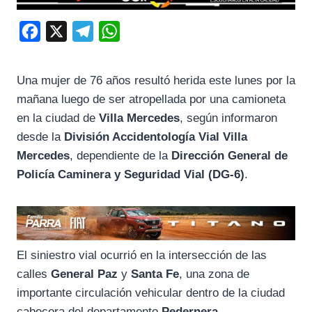
F
X
T
W
a
e
h
c
l
a
Una mujer de 76 años resultó herida este lunes por la
e
e
t
mañana luego de ser atropellada por una camioneta
b
g
s
en la ciudad de
Villa Mercedes
, según informaron
o
r
A
desde la
División Accidentología Vial Villa
Mercedes
, dependiente de la
Dirección General de
o
a
p
Policía Caminera y Seguridad Vial (DG-6)
.
k
m
p
El siniestro vial ocurrió en la intersección de las
calles
General Paz
y
Santa Fe
, una zona de
importante circulación vehicular dentro de la ciudad
cabecera del departamento
Pedernera
.