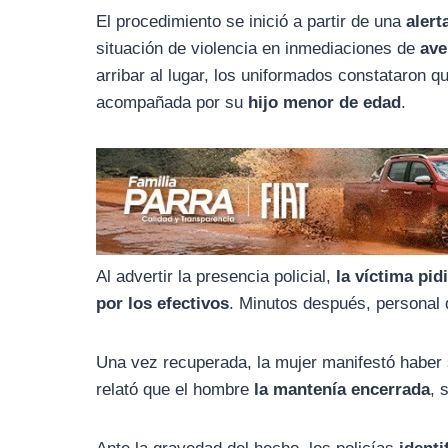
o
r
A
El procedimiento se inició a partir de una
alert
o
a
p
situación de violencia en inmediaciones de
ave
k
m
p
arribar al lugar, los uniformados constataron 
acompañada por su
hijo menor de edad
.
Al advertir la presencia policial,
la víctima pid
por los efectivos
. Minutos después, personal
Una vez recuperada, la mujer manifestó haber
relató que el hombre
la mantenía encerrada
, 