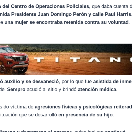
a del Centro de Operaciones Policiales
, que daba cuenta 
nida Presidente Juan Domingo Perón y calle Paul Harris
que
una mujer se encontraba retenida contra su voluntad
,
ió auxilio y se desvaneció
, por lo que fue
asistida de inme
 del
Sempro
acudió al sitio y brindó
atención médica
.
 sido víctima de
agresiones físicas y psicológicas reitera
situación que se desarrolló
en presencia de su hijo
.