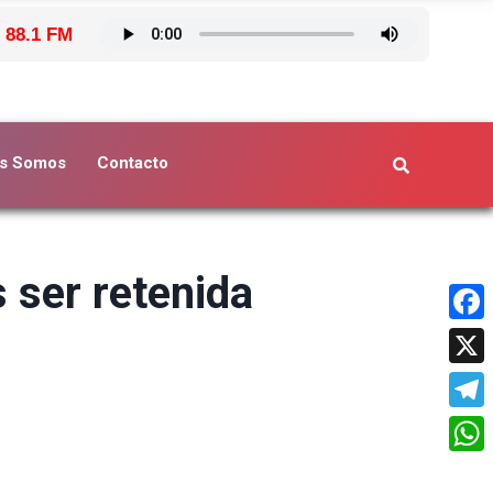
 88.1 FM
s Somos
Contacto
 ser retenida
Face
X
Tele
What