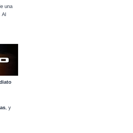
de una
. Al
diato
das
, y