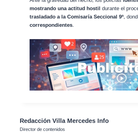
Ante la gravedad del hecho, los policías
ident
mostrando una actitud hostil
durante el proce
trasladado a la Comisaría Seccional 9ª
, dond
correspondientes
.
Redacción Villa Mercedes Info
Director de contenidos