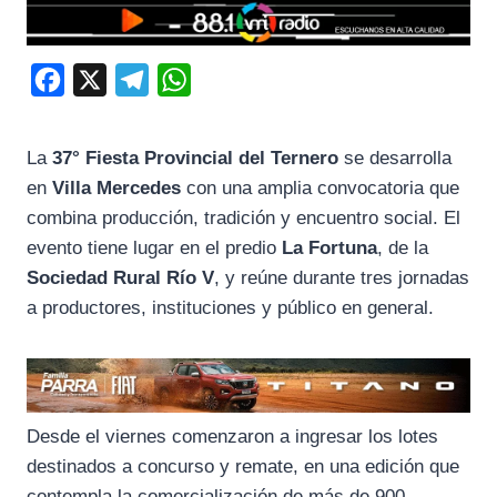
F
X
T
W
a
e
h
c
l
a
La
37° Fiesta Provincial del Ternero
se desarrolla
e
e
t
en
Villa Mercedes
con una amplia convocatoria que
b
g
s
combina producción, tradición y encuentro social. El
o
r
A
evento tiene lugar en el predio
La Fortuna
, de la
Sociedad Rural Río V
, y reúne durante tres jornadas
o
a
p
a productores, instituciones y público en general.
k
m
p
Desde el viernes comenzaron a ingresar los lotes
destinados a concurso y remate, en una edición que
contempla la comercialización de más de 900