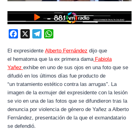
F
X
T
W
a
e
h
El expresidente
Alberto Fernández
dijo que
c
l
a
el hematoma que la ex primera dama
Fabiola
e
e
t
Yañez
exhibe en uno de sus ojos en una foto que se
b
g
s
difudió en los últimos días fue producto de
o
r
A
“un tratamiento estético contra las arrugas”. La
o
a
p
imagen de la exmujer del expresidente con la lesión
k
m
p
se vio en una de las fotos que se difundieron tras la
denuncia por violencia de género de Yañez a Alberto
Fernández, presentación de la que el exmandatario
se defendió.