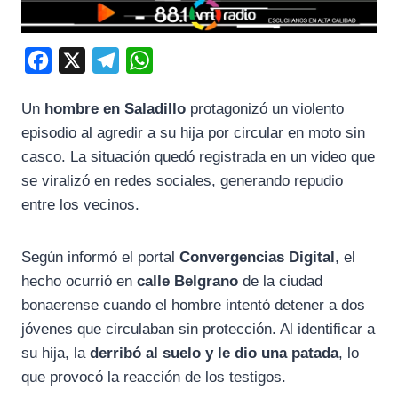
F
X
T
W
a
e
h
Un
hombre en Saladillo
protagonizó un violento
c
l
a
episodio al agredir a su hija por circular en moto sin
e
e
t
casco. La situación quedó registrada en un video que
b
g
s
se viralizó en redes sociales, generando repudio
o
r
A
entre los vecinos.
o
a
p
k
m
p
Según informó el portal
Convergencias Digital
, el
hecho ocurrió en
calle Belgrano
de la ciudad
bonaerense cuando el hombre intentó detener a dos
jóvenes que circulaban sin protección. Al identificar a
su hija, la
derribó al suelo y le dio una patada
, lo
que provocó la reacción de los testigos.