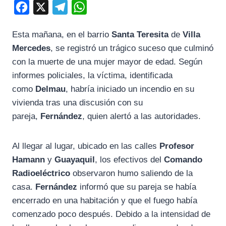
F
X
T
W
a
e
h
Esta mañana, en el barrio
Santa Teresita
de
Villa
c
l
a
Mercedes
, se registró un trágico suceso que culminó
e
e
t
con la muerte de una mujer mayor de edad. Según
b
g
s
informes policiales, la víctima, identificada
o
r
A
como
Delmau
, habría iniciado un incendio en su
o
a
p
vivienda tras una discusión con su
k
m
p
pareja,
Fernández
, quien alertó a las autoridades.
Al llegar al lugar, ubicado en las calles
Profesor
Hamann
y
Guayaquil
, los efectivos del
Comando
Radioeléctrico
observaron humo saliendo de la
casa.
Fernández
informó que su pareja se había
encerrado en una habitación y que el fuego había
comenzado poco después. Debido a la intensidad de