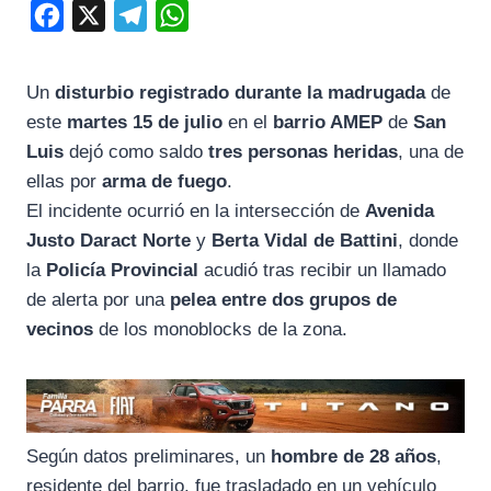
F
X
T
W
a
e
h
c
l
a
Un
disturbio registrado durante la madrugada
de
e
e
t
este
martes 15 de julio
en el
barrio AMEP
de
San
b
g
s
Luis
dejó como saldo
tres personas heridas
, una de
o
r
A
ellas por
arma de fuego
.
El incidente ocurrió en la intersección de
Avenida
o
a
p
Justo Daract Norte
y
Berta Vidal de Battini
, donde
k
m
p
la
Policía Provincial
acudió tras recibir un llamado
de alerta por una
pelea entre dos grupos de
vecinos
de los monoblocks de la zona.
Según datos preliminares, un
hombre de 28 años
,
residente del barrio, fue trasladado en un vehículo