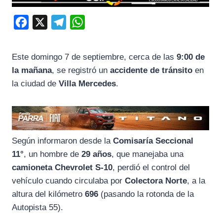
F
X
T
W
a
e
h
c
l
a
Este domingo 7 de septiembre, cerca de las
9:00 de
e
e
t
la mañana
, se registró un
accidente de tránsito
en
b
g
s
la ciudad de
Villa Mercedes
.
o
r
A
o
a
p
k
m
p
Según informaron desde la
Comisaría Seccional
11°
, un hombre de
29 años
, que manejaba una
camioneta Chevrolet S-10
, perdió el control del
vehículo cuando circulaba por
Colectora Norte
, a la
altura del kilómetro
696
(pasando la rotonda de la
Autopista 55).