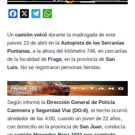
F
X
T
W
a
e
h
c
l
a
Un
camión volcó
durante la madrugada de este
e
e
t
jueves 23 de abril en la
Autopista de las Serranías
b
g
s
Puntanas
, a la altura del kilómetro 748, en cercanías
o
r
A
de la localidad de
Fraga
, en la provincia de
San
Luis
. No se registraron personas heridas.
o
a
p
k
m
p
Según informó la
Dirección General de Policía
Caminera y Seguridad Vial (DG-6)
, el hecho ocurrió
alrededor de las 4:00, cuando un joven de 22 años,
con domicilio en la provincia de
San Juan
, conducía
un
camión Mercedes Benz 1632 con acoplado
,