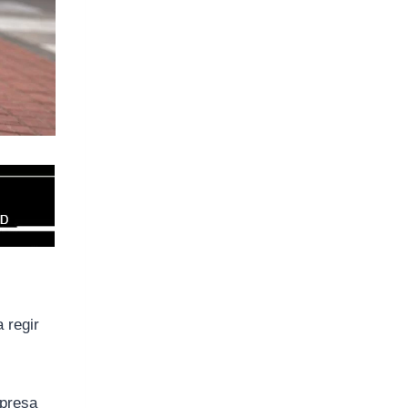
 regir
mpresa