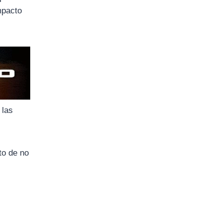
mpacto
 las
to de no