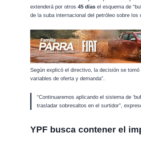
o
r
A
extenderá por otros
45 días
el esquema de “buf
o
a
p
de la suba internacional del petróleo sobre lo
k
m
p
Según explicó el directivo, la decisión se tomó
variables de oferta y demanda”.
“Continuaremos aplicando el sistema de ‘buff
trasladar sobresaltos en el surtidor”, expre
YPF busca contener el imp