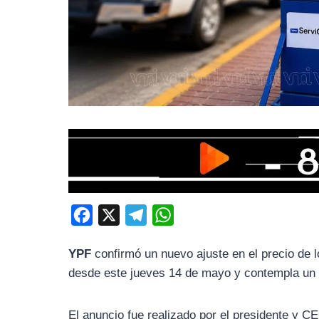
F
X
T
W
a
e
h
YPF
confirmó un nuevo ajuste en el precio de l
c
l
a
desde este jueves 14 de mayo y contempla un
e
e
t
b
g
s
El anuncio fue realizado por el presidente y 