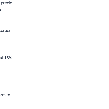
 precio
o
sorber
 al
15%
ermite