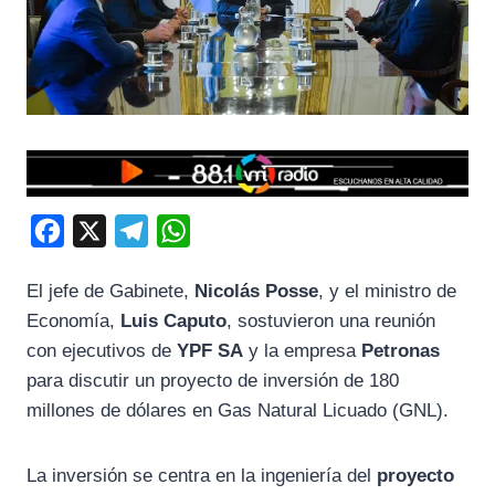
F
X
T
W
a
e
h
El jefe de Gabinete,
Nicolás Posse
, y el ministro de
c
l
a
Economía,
Luis Caputo
, sostuvieron una reunión
e
e
t
con ejecutivos de
YPF SA
y la empresa
Petronas
b
g
s
para discutir un proyecto de inversión de 180
o
r
A
millones de dólares en Gas Natural Licuado (GNL).
o
a
p
k
m
p
La inversión se centra en la ingeniería del
proyecto