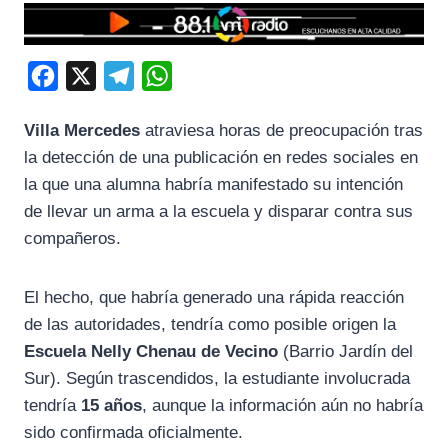
F
X
T
W
a
e
h
Villa Mercedes
atraviesa horas de preocupación tras
c
l
a
la detección de una publicación en redes sociales en
e
e
t
la que una alumna habría manifestado su intención
b
g
s
de llevar un arma a la escuela y disparar contra sus
o
r
A
compañeros.
o
a
p
k
m
p
El hecho, que habría generado una rápida reacción
de las autoridades, tendría como posible origen la
Escuela Nelly Chenau de Vecino
(Barrio Jardín del
Sur). Según trascendidos, la estudiante involucrada
tendría
15 años
, aunque la información aún no habría
sido confirmada oficialmente.