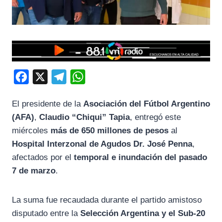
F
X
T
W
a
e
h
El presidente de la
Asociación del Fútbol Argentino
c
l
a
(AFA)
,
Claudio “Chiqui” Tapia
, entregó este
e
e
t
miércoles
más de 650 millones de pesos
al
b
g
s
Hospital Interzonal de Agudos Dr. José Penna
,
o
r
A
afectados por el
temporal e inundación del pasado
o
a
p
7 de marzo
.
k
m
p
La suma fue recaudada durante el partido amistoso
disputado entre la
Selección Argentina y el Sub-20