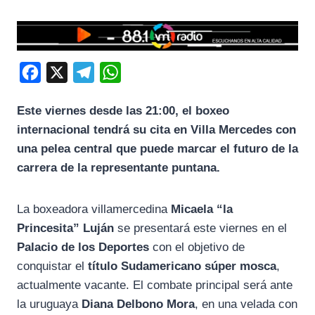
F
X
T
W
a
e
h
Este viernes desde las 21:00, el boxeo
c
l
a
internacional tendrá su cita en Villa Mercedes con
e
e
t
una pelea central que puede marcar el futuro de la
b
g
s
carrera de la representante puntana.
o
r
A
o
a
p
La boxeadora villamercedina
Micaela “la
k
m
p
Princesita” Luján
se presentará este viernes en el
Palacio de los Deportes
con el objetivo de
conquistar el
título Sudamericano súper mosca
,
actualmente vacante. El combate principal será ante
la uruguaya
Diana Delbono Mora
, en una velada con