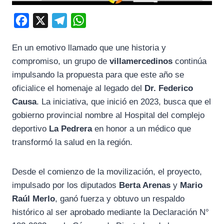
F
X
T
W
a
e
h
En un emotivo llamado que une historia y
c
l
a
compromiso, un grupo de
villamercedinos
continúa
e
e
t
impulsando la propuesta para que este año se
b
g
s
oficialice el homenaje al legado del
Dr. Federico
o
r
A
Causa
. La iniciativa, que inició en 2023, busca que el
o
a
p
gobierno provincial nombre al Hospital del complejo
k
m
p
deportivo
La Pedrera
en honor a un médico que
transformó la salud en la región.
Desde el comienzo de la movilización, el proyecto,
impulsado por los diputados
Berta Arenas
y
Mario
Raúl Merlo
, ganó fuerza y obtuvo un respaldo
histórico al ser aprobado mediante la Declaración N°