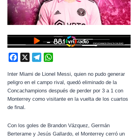
F
X
T
W
a
e
h
Inter Miami de Lionel Messi, quien no pudo generar
c
l
a
peligro en el campo rival, quedó eliminado de la
e
e
t
Concachampions después de perder por 3 a 1 con
b
g
s
Monterrey como visitante en la vuelta de los cuartos
o
r
A
de final.
o
a
p
k
m
p
Con los goles de Brandon Vázquez, Germán
Berterame y Jesús Gallardo, el Monterrey cerró un