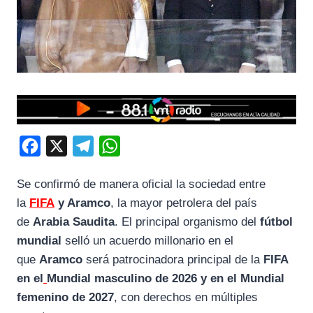
F
X
T
W
a
e
h
Se confirmó de manera oficial la sociedad entre
c
l
a
la
FIFA
y Aramco
, la mayor petrolera del país
e
e
t
de
Arabia Saudita
. El principal organismo del
fútbol
b
g
s
mundial
selló un acuerdo millonario en el
o
r
A
que
Aramco
será patrocinadora principal de la
FIFA
o
a
p
en el
Mundial masculino de 2026
y en el Mundial
k
m
p
femenino de 2027
, con derechos en múltiples