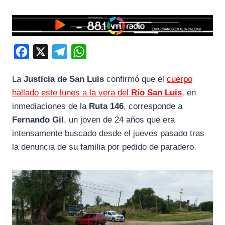
F
X
T
W
a
e
h
La
Justicia de San Luis
confirmó que el
cuerpo
c
l
a
hallado este lunes a la vera del
Río San Luis
, en
e
e
t
inmediaciones de la
Ruta 146
, corresponde a
b
g
s
Fernando Gil
, un joven de 24 años que era
o
r
A
intensamente buscado desde el jueves pasado tras
o
a
p
la denuncia de su familia por pedido de paradero.
k
m
p