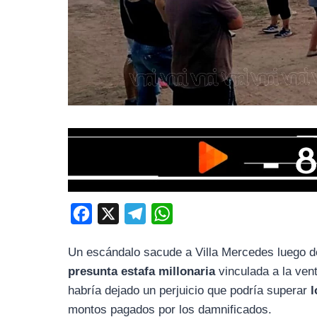
F
X
T
W
a
e
h
Un escándalo sacude a Villa Mercedes luego 
c
l
a
presunta estafa millonaria
vinculada a la ven
e
e
t
habría dejado un perjuicio que podría superar
l
b
g
s
montos pagados por los damnificados.