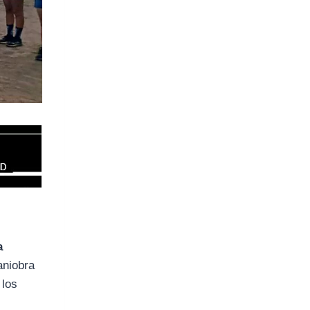
a
aniobra
 los