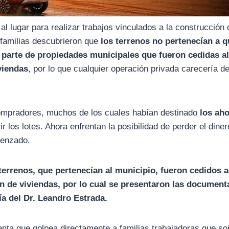
l lugar para realizar trabajos vinculados a la construcción
s familias descubrieron que
los terrenos no pertenecían a q
parte de propiedades municipales que fueron cedidas a
viendas
, por lo que cualquier operación privada carecería d
compradores, muchos de los cuales habían destinado
los ah
r los lotes. Ahora enfrentan la posibilidad de perder el diner
menzado.
terrenos, que pertenecían al municipio, fueron cedidos a
ón de viviendas, por lo cual se presentaron las documen
alía del Dr. Leandro Estrada.
nta que golpea directamente a familias trabajadoras que s