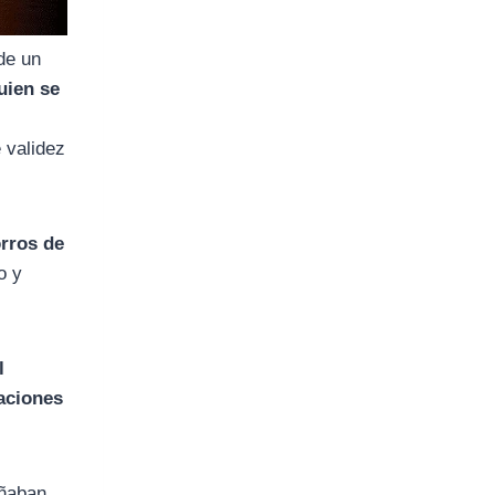
 de un
uien se
l
e validez
orros de
o y
l
taciones
oñaban