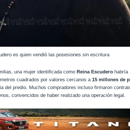
udero es quien vendió las posesiones sin escritura
milias, una mujer identificada como
Reina Escudero
habría
 metros cuadrados por valores cercanos a
15 millones de 
aria del predio. Muchos compradores incluso firmaron contrat
enos, convencidos de haber realizado una operación legal.