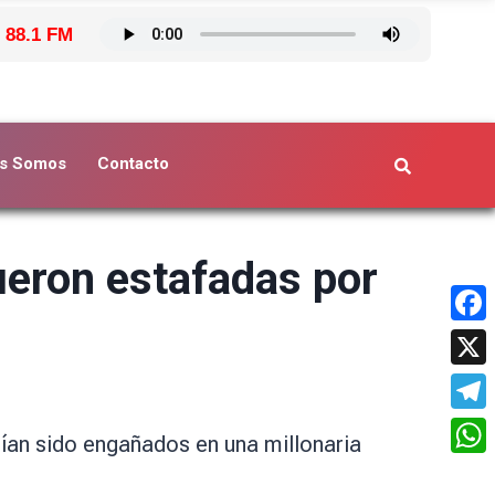
 88.1 FM
s Somos
Contacto
ueron estafadas por
Face
X
Tele
rían sido engañados en una millonaria
What