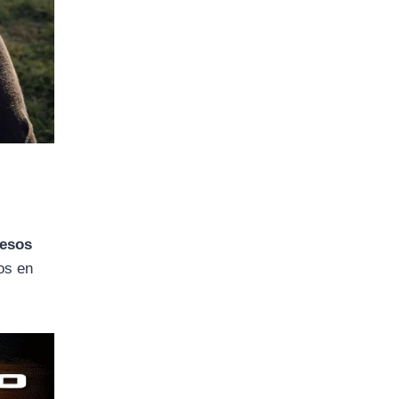
pesos
os en