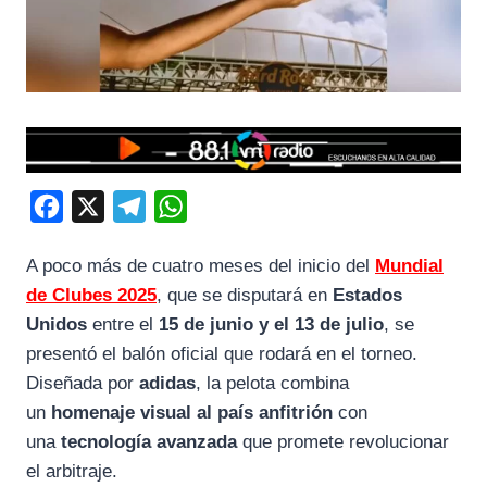
F
X
T
W
a
e
h
A poco más de cuatro meses del inicio del
Mundial
c
l
a
de Clubes 2025
, que se disputará en
Estados
e
e
t
Unidos
entre el
15 de junio y el 13 de julio
, se
b
g
s
presentó el balón oficial que rodará en el torneo.
o
r
A
Diseñada por
adidas
, la pelota combina
o
a
p
un
homenaje visual al país anfitrión
con
k
m
p
una
tecnología avanzada
que promete revolucionar
el arbitraje.