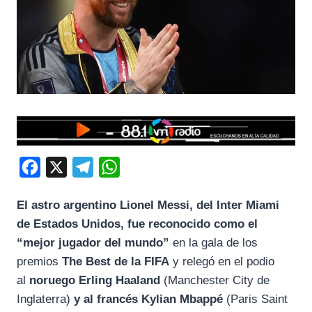
F
X
T
W
a
e
h
El astro argentino Lionel Messi, del Inter Miami
c
l
a
de Estados Unidos, fue reconocido como el
e
e
t
“mejor jugador del mundo”
en la gala de los
b
g
s
premios
The Best de la FIFA
y relegó en el podio
o
r
A
al
noruego Erling Haaland
(Manchester City de
o
a
p
Inglaterra)
y al francés Kylian Mbappé
(Paris Saint