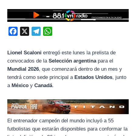
F
X
T
W
a
e
h
c
l
a
Lionel Scaloni
entregó este lunes la prelista de
e
e
t
convocados de la
Selección argentina
para el
b
g
s
Mundial 2026
, que comenzará dentro de un mes y
o
r
A
tendrá como sede principal a
Estados Unidos
, junto
a
México
y
Canadá
.
o
a
p
k
m
p
El entrenador campeón del mundo incluyó a 55
futbolistas que estarán disponibles para conformar la