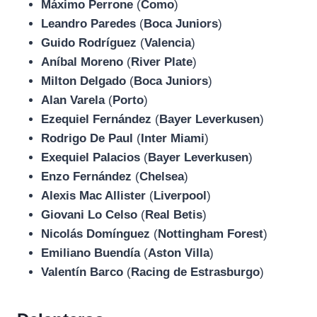
Máximo Perrone
(
Como
)
Leandro Paredes
(
Boca Juniors
)
Guido Rodríguez
(
Valencia
)
Aníbal Moreno
(
River Plate
)
Milton Delgado
(
Boca Juniors
)
Alan Varela
(
Porto
)
Ezequiel Fernández
(
Bayer Leverkusen
)
Rodrigo De Paul
(
Inter Miami
)
Exequiel Palacios
(
Bayer Leverkusen
)
Enzo Fernández
(
Chelsea
)
Alexis Mac Allister
(
Liverpool
)
Giovani Lo Celso
(
Real Betis
)
Nicolás Domínguez
(
Nottingham Forest
)
Emiliano Buendía
(
Aston Villa
)
Valentín Barco
(
Racing de Estrasburgo
)