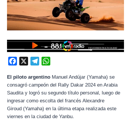
F
X
T
W
a
e
h
El piloto argentino
Manuel Andújar (Yamaha) se
c
l
a
consagró campeón del Rally Dakar 2024 en Arabia
e
e
t
Saudita y logró su segundo título personal, luego de
b
g
s
ingresar como escolta del francés Alexandre
o
r
A
Giroud (Yamaha) en la última etapa realizada este
o
a
p
viernes en la ciudad de Yanbu.
k
m
p