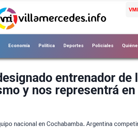
VMI
Economía
Política
Deportes
Policiales
Quiéne
designado entrenador de l
ismo y nos representrá e
 equipo nacional en Cochabamba. Argentina competir