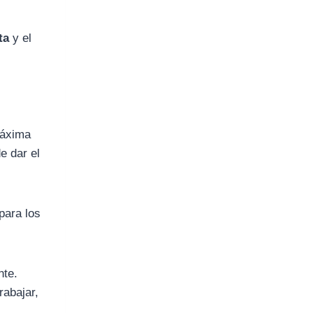
ta
y el
máxima
e dar el
para los
nte.
rabajar,