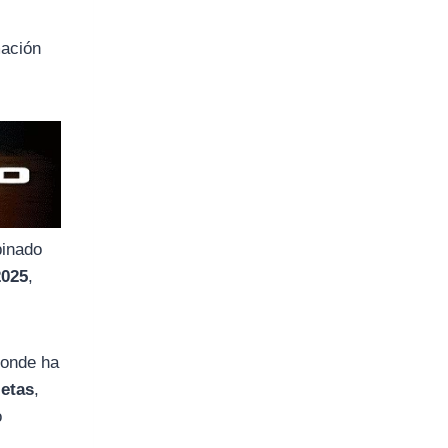
mación
binado
2025
,
donde ha
letas
,
o