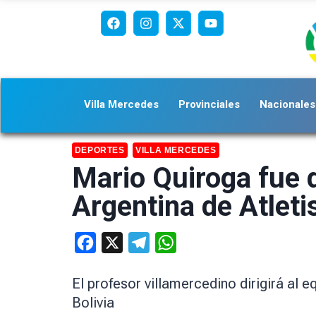
Villa Mercedes
Provinciales
Nacionales
DEPORTES
VILLA MERCEDES
Mario Quiroga fue 
Argentina de Atlet
Facebook
X
Telegram
WhatsApp
El profesor villamercedino dirigirá al
Bolivia