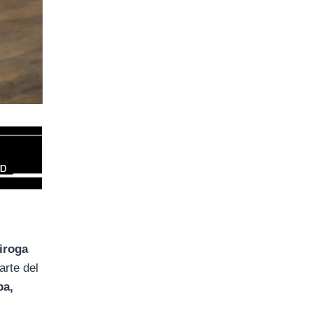
iroga
arte del
a,