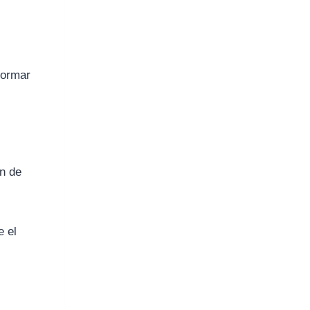
“formar
ón de
e el