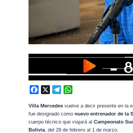
F
X
T
W
a
e
h
Villa Mercedes
vuelve a decir presente en la el
c
l
a
fue designado como
nuevo entrenador de la 
e
e
t
cuerpo técnico que viajará al
Campeonato Sud
b
g
s
Bolivia
, del 28 de febrero al 1 de marzo.