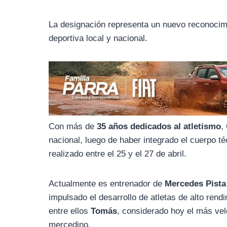
o
r
A
o
a
p
La designación representa un nuevo reconocimi
k
m
p
deportiva local y nacional.
Con más de
35 años dedicados al atletismo
,
nacional, luego de haber integrado el cuerpo t
realizado entre el 25 y el 27 de abril.
Actualmente es entrenador de
Mercedes Pist
impulsado el desarrollo de atletas de alto ren
entre ellos
Tomás
, considerado hoy el más vel
mercedino.