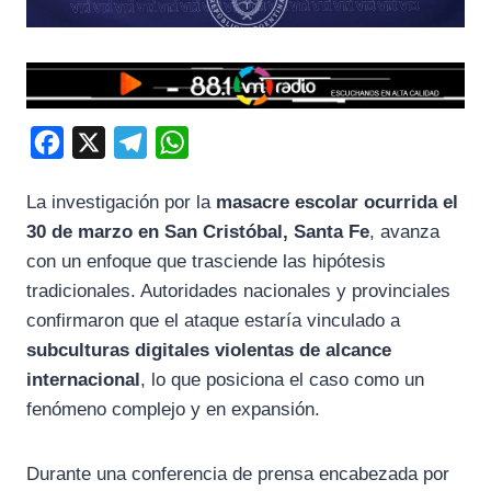
F
X
T
W
a
e
h
La investigación por la
masacre escolar ocurrida el
c
l
a
30 de marzo en San Cristóbal, Santa Fe
, avanza
e
e
t
con un enfoque que trasciende las hipótesis
b
g
s
tradicionales. Autoridades nacionales y provinciales
o
r
A
confirmaron que el ataque estaría vinculado a
o
a
p
subculturas digitales violentas de alcance
k
m
p
internacional
, lo que posiciona el caso como un
fenómeno complejo y en expansión.
Durante una conferencia de prensa encabezada por