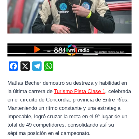
F
X
T
W
a
e
h
Matías Becher demostró su destreza y habilidad en
c
l
a
la última carrera de
Turismo Pista Clase 1
, celebrada
e
e
t
en el circuito de Concordia, provincia de Entre Ríos.
b
g
s
Manteniendo un ritmo constante y una estrategia
o
r
A
impecable, logró cruzar la meta en el 9° lugar de un
o
a
p
total de 49 competidores, consolidando así su
k
m
p
séptima posición en el campeonato.