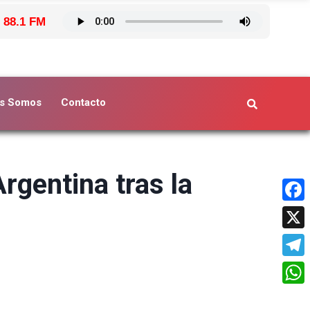
 88.1 FM
s Somos
Contacto
rgentina tras la
Face
X
Tele
What