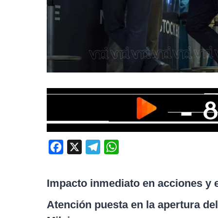
F
X
T
W
a
e
h
c
l
a
Impacto inmediato en acciones y 
e
e
t
Atención puesta en la apertura de
b
g
s