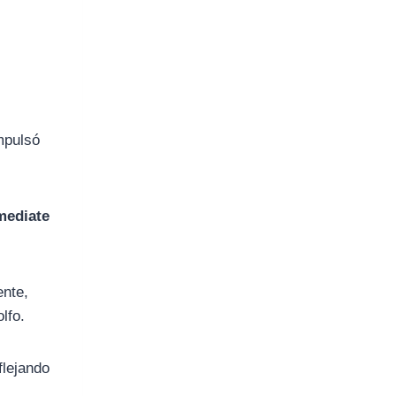
mpulsó
mediate
ente,
lfo.
flejando