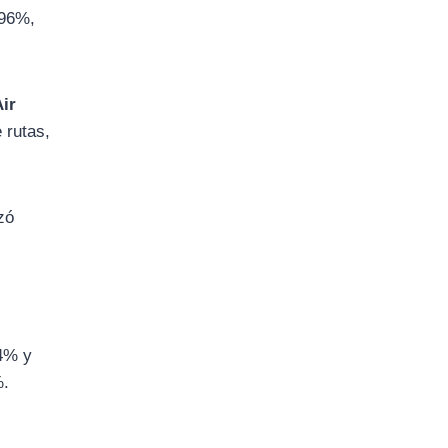
96%,
Air
 rutas,
zó
,4% y
%.