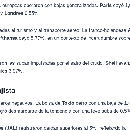
azas europeas operaron con bajas generalizadas.
París
cayó 1,
 y
Londres
0,55%.
adas al turismo y al transporte aéreo. La franco-holandesa
fthansa
cayó 5,77%, en un contexto de incertidumbre sobre
ron las subas impulsadas por el salto del crudo.
Shell
avan
gies
3,97%.
jista
meros negativos. La bolsa de
Tokio
cerró con una baja de 1
gró desmarcarse de la tendencia con una leve suba de 0,5
es (JAL)
registraron caídas superiores al 5%, reflejando la