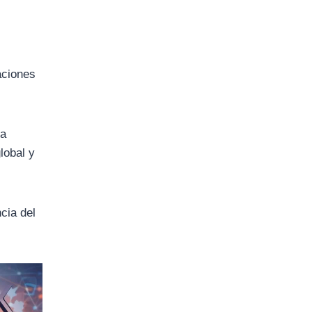
aciones
 a
lobal y
cia del