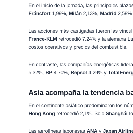
En el inicio de la jornada, las principales pl
Fráncfort
1,99%,
Milán
2,13%,
Madrid
2,58%
Las acciones más castigadas fueron las vincul
France-KLM
retrocedió 7,24% y la alemana
Lu
costos operativos y precios del combustible.
En contraste, las compañías energéticas lidera
5,32%,
BP
4,70%,
Repsol
4,29% y
TotalEner
Asia acompaña la tendencia ba
En el continente asiático predominaron los nú
Hong Kong
retrocedió 2,1%. Solo
Shanghái
lo
Las aerolíneas japonesas
ANA
y
Japan Airlin