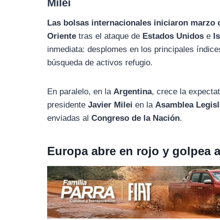
Milei
o
r
A
o
a
p
Las bolsas internacionales iniciaron marzo 
k
m
p
Oriente
tras el ataque de
Estados Unidos
e
I
inmediata: desplomes en los principales índic
búsqueda de activos refugio.
En paralelo, en la
Argentina
, crece la expecta
presidente
Javier Milei
en la
Asamblea Legisl
enviadas al
Congreso de la Nación
.
Europa abre en rojo y golpea a