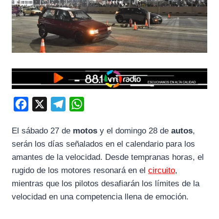
F
X
T
W
a
e
h
El sábado 27 de
motos
y el domingo 28 de
autos
,
c
l
a
serán los días señalados en el calendario para los
e
e
t
amantes de la velocidad. Desde tempranas horas, el
b
g
s
rugido de los motores resonará en el
circuito
,
o
r
A
mientras que los pilotos desafiarán los límites de la
o
a
p
velocidad en una competencia llena de emoción.
k
m
p