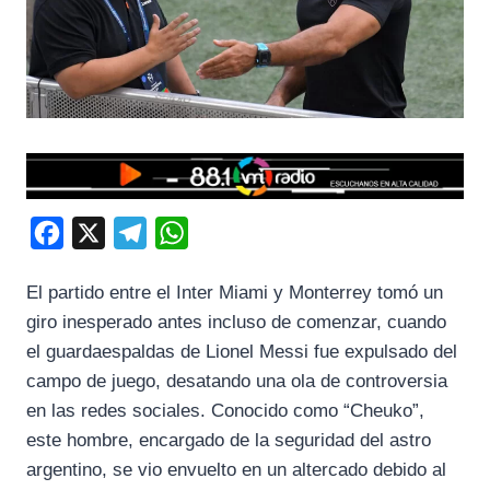
F
X
T
W
a
e
h
El partido entre el Inter Miami y Monterrey tomó un
c
l
a
giro inesperado antes incluso de comenzar, cuando
e
e
t
el guardaespaldas de Lionel Messi fue expulsado del
b
g
s
campo de juego, desatando una ola de controversia
o
r
A
en las redes sociales. Conocido como “Cheuko”,
o
a
p
este hombre, encargado de la seguridad del astro
k
m
p
argentino, se vio envuelto en un altercado debido al