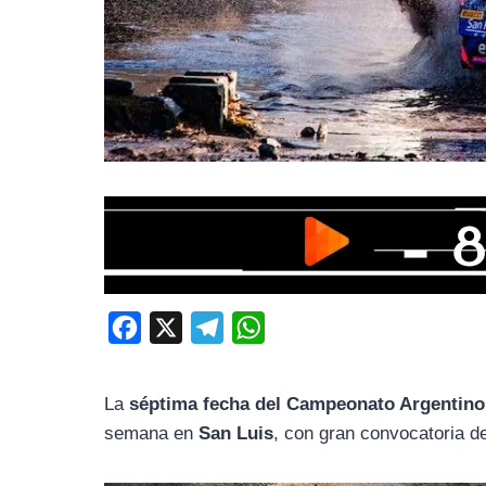
F
X
T
W
a
e
h
c
l
a
La
séptima fecha del Campeonato Argentino
e
e
t
semana en
San Luis
, con gran convocatoria de
b
g
s