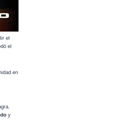
ir el
edó el
midad en
agra.
edo
y