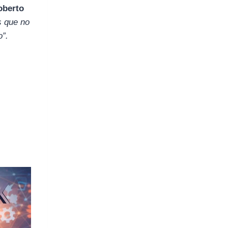
oberto
 que no
o”.