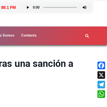
 88.1 FM
s Somos
Contacto
tras una sanción a
Face
X
Tele
What