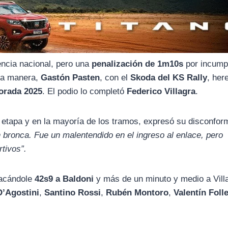
encia nacional, pero una
penalización de 1m10s
por incumpl
sta manera,
Gastón Pasten
, con el
Skoda del KS Rally
, her
orada 2025
. El podio lo completó
Federico Villagra
.
a etapa y en la mayoría de los tramos, expresó su disconfor
 bronca. Fue un malentendido en el ingreso al enlace, pero
tivos”.
sacándole
42s9 a Baldoni
y más de un minuto y medio a Vill
’Agostini
,
Santino Rossi
,
Rubén Montoro
,
Valentín Foll