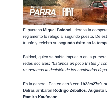
o
r
A
o
a
p
k
m
p
El puntano
Miguel Baldoni
lideraba la compet
reglamento lo relegó al segundo puesto. De e
triunfo y celebró su
segundo éxito en la temp
Baldoni, quien se había impuesto en la primer
redes sociales:
“Estamos un poco tristes y con
respetamos la decisión de los comisarios depor
En la general, Pasten cerró con
1h22m27s9
, 
Detrás arribaron
Rodrigo Zeballos
,
Augusto D
Ramiro Kaufmann
.