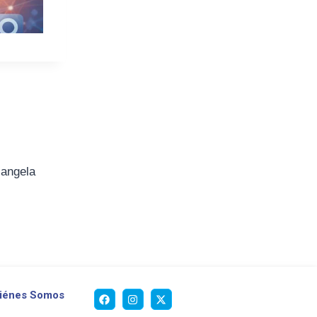
iangela
iénes Somos