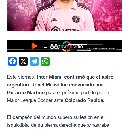
F
X
T
W
a
e
h
Este viernes,
Inter Miami confirmó que el astro
c
l
a
argentino Lionel Messi fue convocado por
e
e
t
Gerardo Martino
para el próximo partido por la
b
g
s
Major League Soccer ante
Colorado Rapids.
o
r
A
o
a
p
El campeón del mundo superó su lesión en el
k
m
p
isquiotibial de su pierna derecha que arrastraba