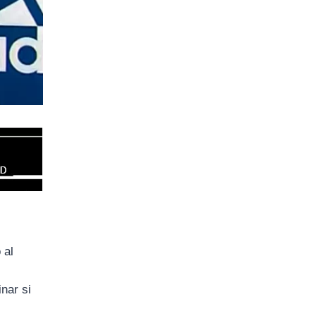
 al
inar si