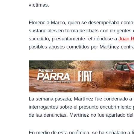
o
r
A
víctimas.
o
a
p
k
m
p
Florencia Marco, quien se desempeñaba como j
sustanciales en forma de chats con dirigentes 
sucedido, presuntamente refiriéndose a
Juan 
posibles abusos cometidos por Martínez contra
La semana pasada, Martínez fue condenado a 
interrogantes sobre el presunto encubrimiento 
de las denuncias, Martínez no fue apartado del
En medio de esta polémica, se ha señalado a 