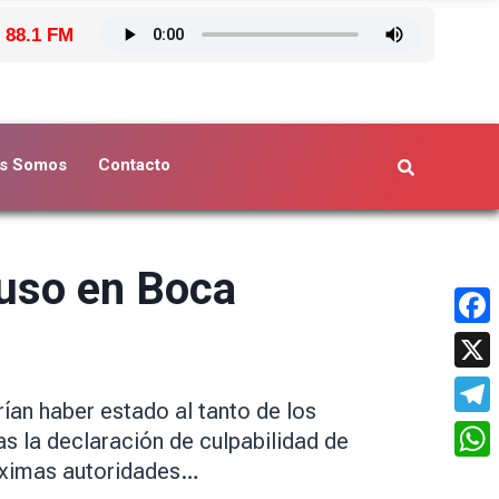
 88.1 FM
s Somos
Contacto
buso en Boca
Face
X
rían haber estado al tanto de los
Tele
s la declaración de culpabilidad de
máximas autoridades…
What