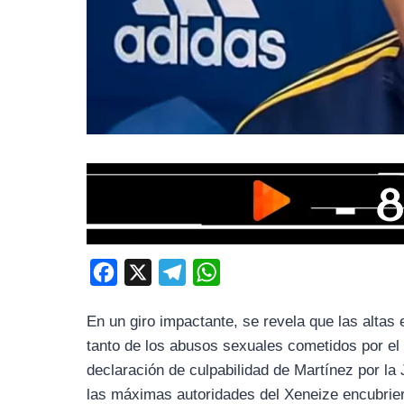
F
X
T
W
a
e
h
En un giro impactante, se revela que las altas 
c
l
a
tanto de los abusos sexuales cometidos por el
e
e
t
declaración de culpabilidad de Martínez por la 
b
g
s
las máximas autoridades del Xeneize encubrier