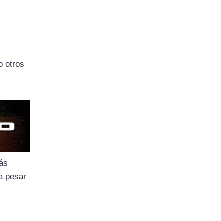
o otros
más
 a pesar