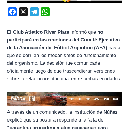
F
X
T
W
a
e
h
c
l
a
El Club Atlético River Plate
informó que
no
e
e
t
participará en las reuniones del Comité Ejecutivo
b
g
s
de la Asociación del Fútbol Argentino (AFA)
hasta
o
r
A
que se corrijan los mecanismos de funcionamiento
del organismo. La decisión fue comunicada
o
a
p
oficialmente luego de que trascendieran versiones
k
m
p
sobre la relación institucional entre ambas entidades.
A través de un comunicado, la institución de
Núñez
explicó que su postura responde a la falta de
“garantías procedimentales necesarias para