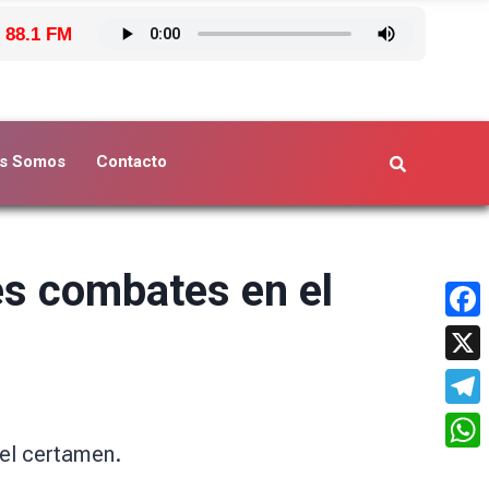
 88.1 FM
s Somos
Contacto
es combates en el
Face
X
Tele
del certamen.
What