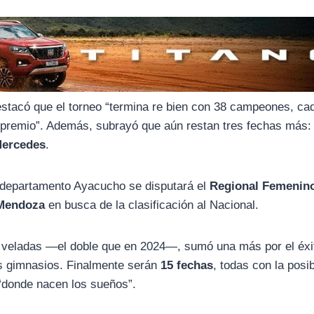
estacó que el torneo “termina re bien con 38 campeones, ca
u premio”. Además, subrayó que aún restan tres fechas más
 Mercedes
.
el departamento Ayacucho se disputará el
Regional Femenin
 Mendoza
en busca de la clasificación al Nacional.
4 veladas —el doble que en 2024—, sumó una más por el éxi
os gimnasios. Finalmente serán
15 fechas
, todas con la posib
 “donde nacen los sueños”.