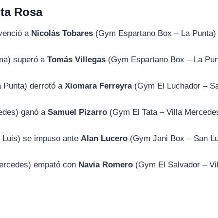
ta Rosa
venció a
Nicolás Tobares
(Gym Espartano Box – La Punta) 
ma) superó a
Tomás Villegas
(Gym Espartano Box – La Pun
 Punta) derrotó a
Xiomara Ferreyra
(Gym El Luchador – Sa
edes) ganó a
Samuel Pizarro
(Gym El Tata – Villa Mercede
 Luis) se impuso ante
Alan Lucero
(Gym Jani Box – San Lu
 Mercedes) empató con
Navia Romero
(Gym El Salvador – Vil