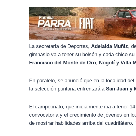
o
r
A
o
a
p
k
m
p
La secretaria de Deportes,
Adelaida Muñiz
, d
gimnasio va a tener su bolsón y cada chico s
Francisco del Monte de Oro, Nogolí y Villa
En paralelo, se anunció que en la localidad d
la selección puntana enfrentará a
San Juan y
El campeonato, que inicialmente iba a tener 1
convocatoria y el crecimiento de jóvenes en l
de mostrar habilidades arriba del cuadrilátero,