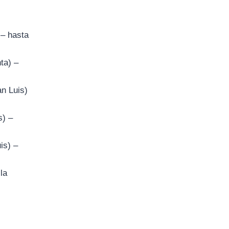
– hasta
ta) –
n Luis)
s) –
is) –
la