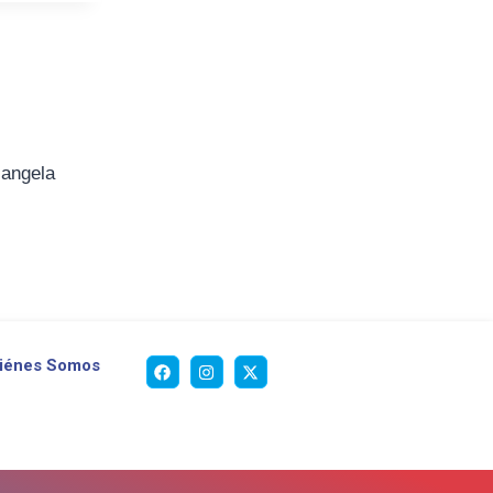
iangela
iénes Somos