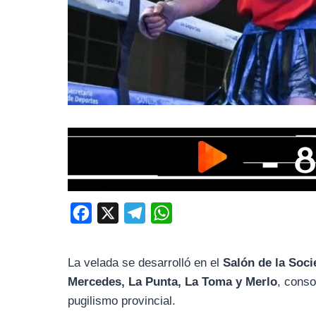
F
X
T
W
a
e
h
c
l
a
La velada se desarrolló en el
Salón de la Soc
e
e
t
Mercedes, La Punta, La Toma y Merlo
, conso
b
g
s
pugilismo provincial.