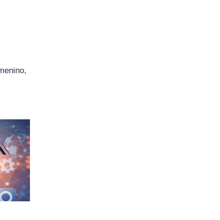
.
menino,