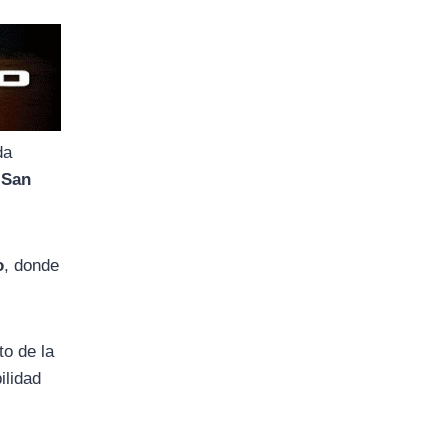
da
:
San
o
, donde
to de la
ilidad